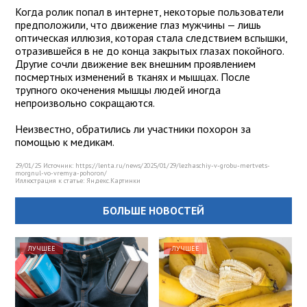
Когда ролик попал в интернет, некоторые пользователи
предположили, что движение глаз мужчины — лишь
оптическая иллюзия, которая стала следствием вспышки,
отразившейся в не до конца закрытых глазах покойного.
Другие сочли движение век внешним проявлением
посмертных изменений в тканях и мышцах. После
трупного окоченения мышцы людей иногда
непроизвольно сокращаются.
Неизвестно, обратились ли участники похорон за
помощью к медикам.
29/01/25 Источник: https://lenta.ru/news/2025/01/29/lezhaschiy-v-grobu-mertvets-
morgnul-vo-vremya-pohoron/
Иллюстрация к статье:
Яндекс.Картинки
БОЛЬШЕ НОВОСТЕЙ
ЛУЧШЕЕ
ЛУЧШЕЕ