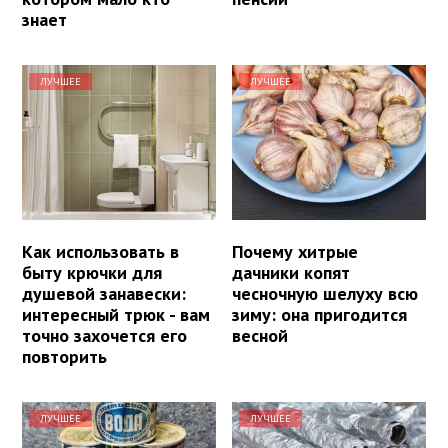
знает
ЛУЧШЕЕ
ЛУЧШЕЕ
Как использовать в
Почему хитрые
быту крючки для
дачники копят
душевой занавески:
чесночную шелуху всю
интересный трюк - вам
зиму: она пригодится
точно захочется его
весной
повторить
ЛУЧШЕЕ
ЛУЧШЕЕ