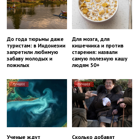
До года тюрьмы даже
Для мозга, для
туристам: в Индонезии
кишечника и против
запретили любимую
старения: назвали
забаву молодых и
самую полезную кашу
пожилых
людям 50+
ЛУЧШЕЕ
ЛУЧШЕЕ
Ученые ждут
Сколько добавят