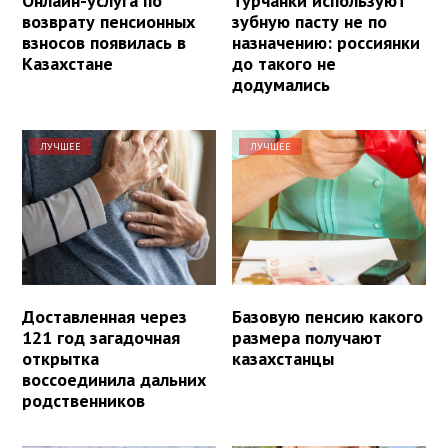
Онлайн-услуга по
Турчанки используют
возврату пенсионных
зубную пасту не по
взносов появилась в
назначению: россиянки
Казахстане
до такого не
додумались
ЛУЧШЕЕ
ЛУЧШЕЕ
Доставленная через
Базовую пенсию какого
121 год загадочная
размера получают
открытка
казахстанцы
воссоединила дальних
родственников