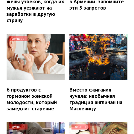
жены узбеков, когда их
в Армении: запомните
мужья уезжают на
эти 5 запретов
заработки в другую
страну
ЛУЧШЕЕ
ЛУЧШЕЕ
6 продуктов с
Вместо сжигания
гормоном женской
чучела: необычная
молодости, который
традиция англичан на
замедлит старение
Масленицу
ЛУЧШЕЕ
ЛУЧШЕЕ