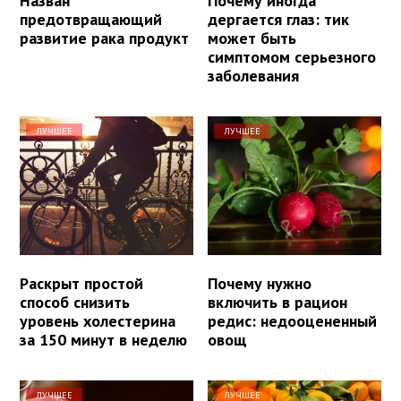
Назван
Почему иногда
предотвращающий
дергается глаз: тик
развитие рака продукт
может быть
симптомом серьезного
заболевания
ЛУЧШЕЕ
ЛУЧШЕЕ
Раскрыт простой
Почему нужно
способ снизить
включить в рацион
уровень холестерина
редис: недооцененный
за 150 минут в неделю
овощ
ЛУЧШЕЕ
ЛУЧШЕЕ